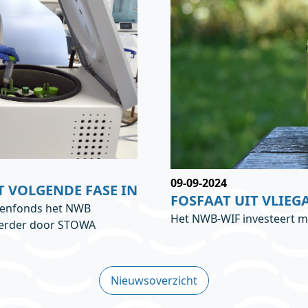
09-09-2024
 VOLGENDE FASE IN
FOSFAAT UIT VLIEG
oenfonds het NWB
Het NWB-WIF investeert m
eerder door STOWA
Nieuwsoverzicht