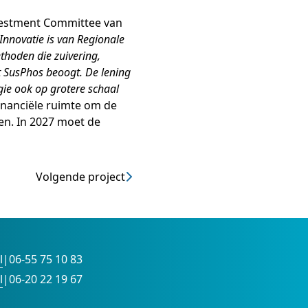
vestment Committee van
Innovatie is van Regionale
thoden die zuivering,
t SusPhos beoogt. De lening
gie ook op grotere schaal
inanciële ruimte om de
en. In 2027 moet de
Volgende project
l
|
06-55 75 10 83
l
|
06-20 22 19 67