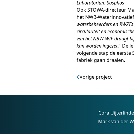
Laboratorium Susphos
Ook STOWA-directeur Mar
het NWB-Waterinnovatiefo
waterbeheerders en RWZI’s 
circulariteit en economisch
van het NBW-WIF draagt bij
kan worden ingezet
.’ De 
volgende stap de eerste 
fabriek gaan draaien.
Vorige project
Cora Uijterlind
Mark van der W