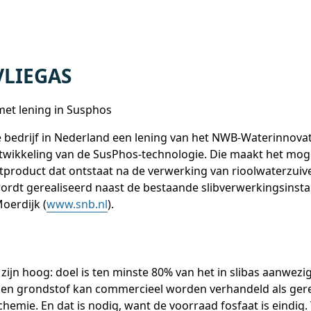
VLIEGAS
met lening in Susphos
e bedrijf in Nederland een lening van het NWB-Waterinnovat
ikkeling van de SusPhos-technologie. Die maakt het mogel
stproduct dat ontstaat na de verwerking van rioolwaterzuiv
wordt gerealiseerd naast de bestaande slibverwerkingsinstal
oerdijk (
www.snb.nl
).
ijn hoog: doel is ten minste 80% van het in slibas aanwezig
n grondstof kan commercieel worden verhandeld als gere
hemie. En dat is nodig, want de voorraad fosfaat is eindig