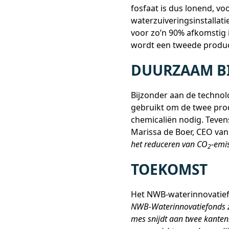
fosfaat is dus lonend, 
waterzuiveringsinstallat
voor zo’n 90% afkomstig 
wordt een tweede product
DUURZAAM BI
Bijzonder aan de technolo
gebruikt om de twee prod
chemicaliën nodig. Tevens
Marissa de Boer, CEO van
het reduceren van CO
-emis
2
TOEKOMST
Het NWB-waterinnovatiefo
NWB-Waterinnovatiefonds zo
mes snijdt aan twee kante