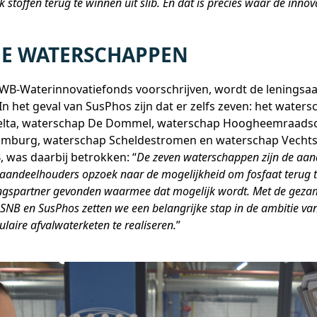
k stoffen terug te winnen uit slib. En dat is precies waar de inno
E WATERSCHAPPEN
 NWB-Waterinnovatiefonds voorschrijven, wordt de lenings
n het geval van SusPhos zijn dat er zelfs zeven: het water
elta, waterschap De Dommel, waterschap Hoogheemraadsc
Limburg, waterschap Scheldestromen en waterschap Vechts
 was daarbij betrokken: “
De zeven waterschappen zijn de aan
 aandeelhouders opzoek naar de mogelijkheid om fosfaat terug 
gspartner gevonden waarmee dat mogelijk wordt. Met de gezam
n SNB en SusPhos zetten we een belangrijke stap in de ambitie 
laire afvalwaterketen te realiseren.
”