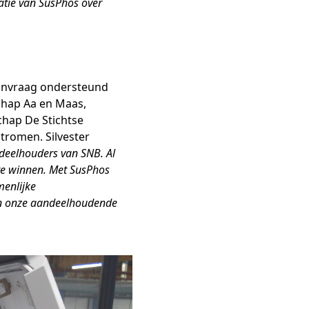
vatie van SusPhos over
aanvraag ondersteund
schap Aa en Maas,
hap De Stichtse
tromen. Silvester
deelhouders van SNB. Al
te winnen. Met SusPhos
enlijke
van onze aandeelhoudende