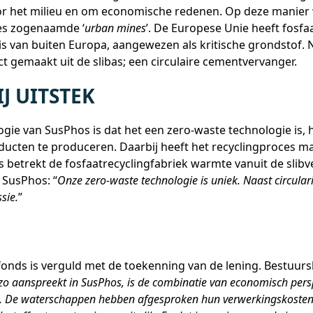
voor het milieu en om economische redenen. Op deze manie
ies zogenaamde ‘
urban mines
’. De Europese Unie heeft fosfa
is van buiten Europa, aangewezen als kritische grondstof. 
 gemaakt uit de slibas; een circulaire cementvervanger.
J UITSTEK
gie van SusPhos is dat het een zero-waste technologie is, h
ucten te produceren. Daarbij heeft het recyclingproces m
 betrekt de fosfaatrecyclingfabriek warmte vanuit de slibve
 SusPhos: “
Onze zero-waste technologie is uniek. Naast circulari
sie.
”
nds is verguld met de toekenning van de lening. Bestuursli
 aanspreekt in SusPhos, is de combinatie van economisch perspec
n. De waterschappen hebben afgesproken hun verwerkingskosten 